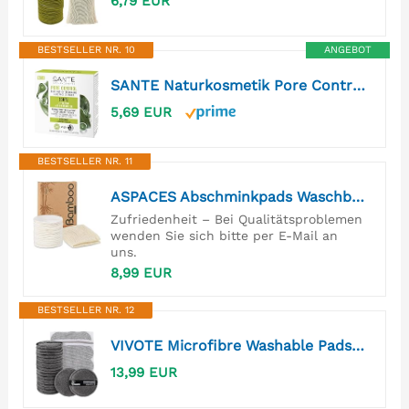
6,79 EUR
BESTSELLER NR. 10
ANGEBOT
SANTE Naturkosmetik Pore Control Feste Gesichtsreinigung - 60 g - porentiefe Reinigung für Mischhaut - mit BHA, Niacinamid-Effect & Bio-Grüner Tee - seifenfrei & dermatologisch getestet
5,69 EUR
BESTSELLER NR. 11
ASPACES Abschminkpads Waschbar, 20 Stück Wiederverwendbare Wattepads aus Bambus und Baumwolle mit Wäschesack, Nachhaltig Weich & Schonend Abschminktücher Perfekt für Gesichtsreinigung
Zufriedenheit – Bei Qualitätsproblemen
wenden Sie sich bitte per E-Mail an
uns.
8,99 EUR
BESTSELLER NR. 12
VIVOTE Microfibre Washable Pads 20 Stück Wiederverwendbare Abschminkpads
13,99 EUR