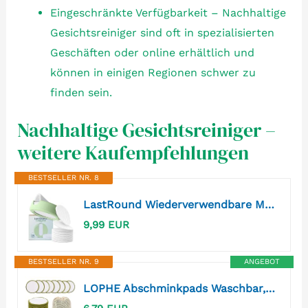
Eingeschränkte Verfügbarkeit – Nachhaltige
Gesichtsreiniger sind oft in spezialisierten
Geschäften oder online erhältlich und
können in einigen Regionen schwer zu
finden sein.
Nachhaltige Gesichtsreiniger –
weitere Kaufempfehlungen
BESTSELLER NR. 8
LastRound Wiederverwendbare Make-up-Entferner-Pads – 7 waschbare, umweltfreundliche, wiederverwendbare Baumwollpads für das Gesicht – Nachhaltige und weiche Baumwollpads für die Gesichtsreinigung
9,99 EUR
BESTSELLER NR. 9
ANGEBOT
LOPHE Abschminkpads Waschbar, 24 Stück Wattepads Wiederverwendbar aus Kristallsamt, Abschminken Stilleinlagen mit Wäschesack, Cotton Pads Nachhaltig Abschminktücher für Gesichtsreinigung (Grün)