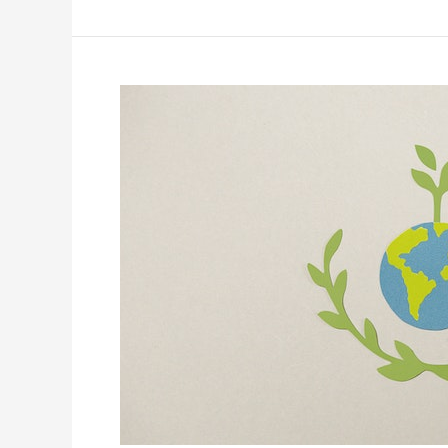
Zukunft
von
Chlorella