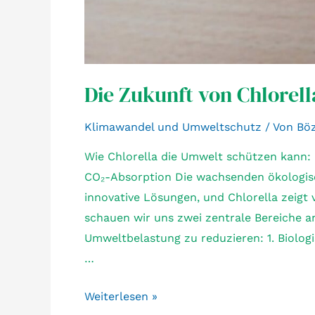
Die Zukunft von Chlorell
Klimawandel und Umweltschutz
/ Von
Bö
Wie Chlorella die Umwelt schützen kann: 
CO₂-Absorption Die wachsenden ökologis
innovative Lösungen, und Chlorella zeigt v
schauen wir uns zwei zentrale Bereiche an
Umweltbelastung zu reduzieren: 1. Biolog
…
Die
Weiterlesen »