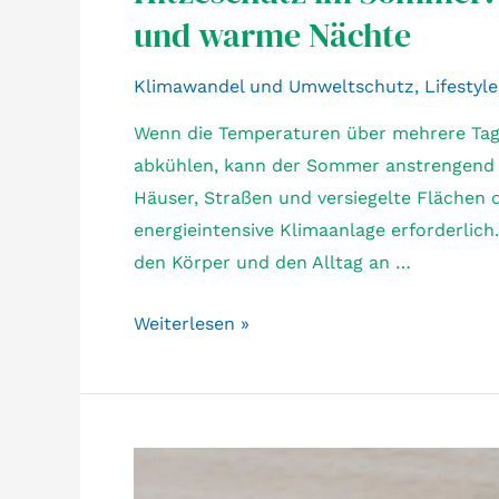
und warme Nächte
Klimawandel und Umweltschutz
,
Lifestyle
Wenn die Temperaturen über mehrere Ta
abkühlen, kann der Sommer anstrengend 
Häuser, Straßen und versiegelte Flächen 
energieintensive Klimaanlage erforderlic
den Körper und den Alltag an …
Hitzeschutz
Weiterlesen »
im
Sommer:
Nachhaltige
Tipps
für