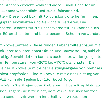
che Klappen erreicht, während diese Lunch-Behälter im
 Zustand wasserdicht und auslaufsicher sind.
lle - Diese food box mit Portionskontrolle helfen Ihnen,
gsplan einzuhalten und Gewicht zu verlieren. Die
baren Behälter für die Essensvorbereitung können auch
für Büromahlzeiten und Lunchboxen in Schulen verwendet
 mikrowellenfest - Diese runden Lebensmittelschalen mit
nk ihrer robusten Konstruktion und Bauweise unglaublich
glebig. Sowohl tiefkühlbare als auch mikrowellengeeignete
en Temperaturen von -20℃ bis +110℃ standhalten. Die
 einer Mikrowelle mit einer Leistungsabgabe von mehr als
nicht empfohlen. Eine Mikrowelle mit einer Leistung von
Watt kann die Speisenbehälter beschädigen.
 - Wenn Sie Fragen oder Probleme mit dem Prep Naturals
ben, zögern Sie bitte nicht, dem Verkäufer über Amazon
t zu senden. Wir werden innerhalb von 24 Stunden