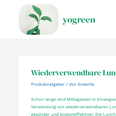
Zum
Inhalt
yogreen
springen
Wiederverwendbare Lun
Produktratgeber
/ Von
GreenYa
Schon lange sind Mittagessen in Einwegve
Verwendung von wiederverwendbaren Lunc
gesünder und kosteneffektiver. Die Lunc