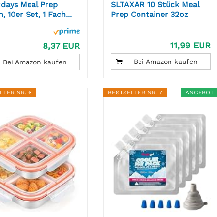
xdays Meal Prep
SLTAXAR 10 Stück Meal
, 10er Set, 1 Fach...
Prep Container 32oz
Meal...
11,99 EUR
8,37 EUR
Bei Amazon kaufen
Bei Amazon kaufen
LLER NR. 6
BESTSELLER NR. 7
ANGEBOT