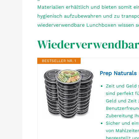
Materialien erhältlich und bieten somit e
hygienisch aufzubewahren und zu transport
wiederverwendbare Lunchboxen wissen soll
Wiederverwendbare
BESTSELLER NR. 1
Prep Naturals
Zeit und Geld 
sind perfekt f
Geld und Zeit 
Benutzerfreun
Zubereitung Ih
Sicher und ein
von Mahlzeite
hergestellt un