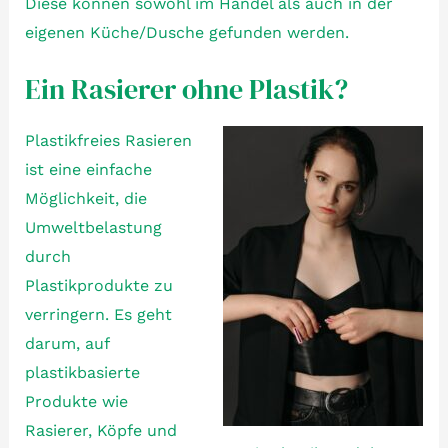
Diese können sowohl im Handel als auch in der
eigenen Küche/Dusche gefunden werden.
Ein Rasierer ohne Plastik?
Plastikfreies Rasieren
ist eine einfache
Möglichkeit, die
Umweltbelastung
durch
Plastikprodukte zu
verringern. Es geht
darum, auf
plastikbasierte
Produkte wie
Rasierer, Köpfe und