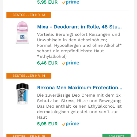
5,95 EUR
BESTSELLER NR. 13
Mixa - Deodorant in Rolle, 48 Stunden gegen Reizungen, 0% Alkohol* – hypoallergen – beruhigt empfindliche oder zerzogene Achselhöhlen sofort und schützt sie nachhaltig
Vorteile: Beruhigt sofort Reizungen und
Unwohlsein in den Achselhöhlen;
Formel: Hypoallergen und ohne Alkohol*,
schont die empfindlichste Haut
*Ethylalkohol)
6,46 EUR
BESTSELLER NR. 14
Rexona Men Maximum Protection Anti Transpirant Deo Creme Clean Scent Deodorant mit 96 Stunden Schutz gegen starkes Schwitzen und Geruch mit 3x Schutz bei Stress, Hitze & Bewegung 45 ml
Die zuverlässige Deo Creme mit dem 3x
Schutz bei Stress, Hitze und Bewegung;
Das Deo enthält keinen Ethylalkohol, ist
dermatologisch getestet und sanft zur
Haut
5,95 EUR
BESTSELLER NR. 15
ANGEBOT