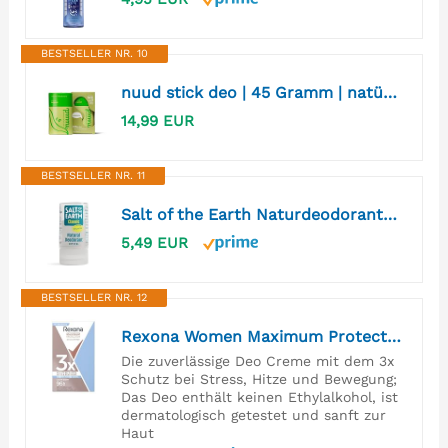
BESTSELLER NR. 10
nuud stick deo | 45 Gramm | natürlicher Deodorant, Deo ohne Chemikalien, NCS vegan, 48 Stunden wirksam, parfümfrei, aluminiumfrei, alkoholfrei, unisex, für 6-7 Wochen (Limette und Bergamotte)
14,99 EUR
BESTSELLER NR. 11
Salt of the Earth Naturdeodorant-Kristall Classic – ohne Duftstoffe – 90g
5,49 EUR
BESTSELLER NR. 12
Rexona Women Maximum Protection Anti Transpirant Deo Creme Clean Scent Deodorant mit 96 Stunden Schutz gegen starkes Schwitzen und Geruch mit 3x Schutz bei Stress, Hitze & Bewegung 45 ml
Die zuverlässige Deo Creme mit dem 3x
Schutz bei Stress, Hitze und Bewegung;
Das Deo enthält keinen Ethylalkohol, ist
dermatologisch getestet und sanft zur
Haut