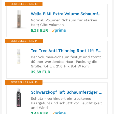
BESTSELLER NR. 13
Wella EIMI Extra Volume Schaumfestiger – Haarschaum für extra Volumen – schützt vor Hitze und Austrocknung – starker Halt ohne zu Verkleben und Beschweren – 1 x 75 ml
Normal; Volumen Schaum für starken
Halt; Gibt Volumen
5,23 EUR
BESTSELLER NR. 14
Tea Tree Anti-Thinning Root Lift Foam - Schaum-Festiger für eine verbesserte Haar-Struktur, Volumen-Mousse ideal für dünner werdendes Haar - 200 ml
Der Volumen-Schaum festigt und formt
dünner werdendes Haar; Packung die
Größe: 7.4 L x 21.6 H x 9.4 W (cm)
32,68 EUR
BESTSELLER NR. 15
Schwarzkopf Taft Schaumfestiger Power Cashmere (150ml), Haltegrad 5, Haarschaum für trockenes und strapaziertes Haar, Haarmousse mit kaschmirartiger Geschmeidigkeit, vegane Formel*
Schutz - verhindert ein trockenes
Haargefühl und schützt vor Feuchtigkeit
und Wind
3,45 EUR