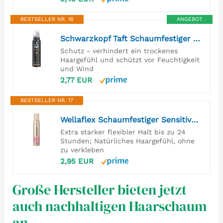
BESTSELLER NR. 16
ANGEBOT
Schwarzkopf Taft Schaumfestiger Powerful Age (150ml), Haltegrad 5, Haarschaum für alle Haartypen, Fülle für feines und dünner werdendes Haar, vegane Formel*
Schutz - verhindert ein trockenes
Haargefühl und schützt vor Feuchtigkeit
und Wind
2,77 EUR
BESTSELLER NR. 17
Wellaflex Schaumfestiger Sensitive Starker Halt – parfümfreier Haarschaum für 24h flexiblen Halt ohne Verkleben – mit UV-Schutz und Hair Taming Complex mit Macadamia-Öl – 200 ml
Extra starker flexibler Halt bis zu 24
Stunden; Natürliches Haargefühl, ohne
zu verkleben
2,95 EUR
Große Hersteller bieten jetzt
auch nachhaltigen Haarschaum
an.