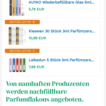
AUYAO Wiederbefüllbare Glas 5ml Parfümflasche mit Verlängerter Sprüher und Trichter 7PC Parfümzerstäuber Nachfüllbar Aluminium Parfüm Zerstäuber Nachfüllbar Leer Reise Parfümzerstäuber Parfümflakon-B
5,79 EUR
BESTSELLER NR. 16
Kieswan 30 Stück 3ml Parfümzerstäuber Leer Sprühflasche Glas Klein zum Befüllen, Mini Pump Taschen ParfumFlakon Nachfüllbar Parfümproben für Reise Transparentes Bernstein mit Pipetten Presskopf
10,99 EUR
BESTSELLER NR. 17
Leikedun 5 Stück 5ml Parfümzerstäuber, Nachfüllbare Parfüm Zerstäuber Taschenzerstäuber, Mini Portable Sprühflaschen, Leere Spray Fläschchen Flakon Atomizer mit Fenster für Unterwegs (5pc 5ml)
7,99 EUR
Von namhaften Produzenten
werden nachfüllbare
Parfumflakons angeboten.