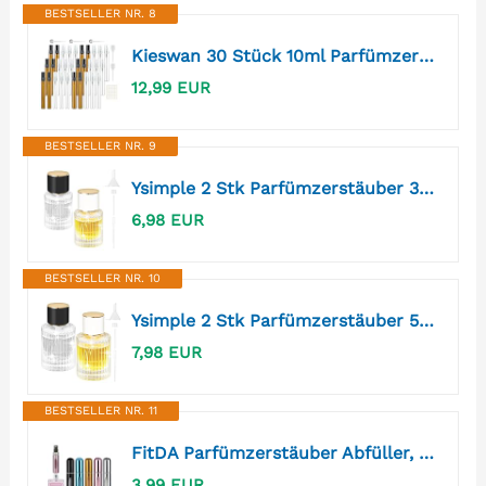
BESTSELLER NR. 8
Kieswan 30 Stück 10ml Parfümzerstäuber Leer Sprühflasche Glas Klein zum Befüllen, Mini Pump Taschen ParfumFlakon Nachfüllbar Parfümproben für Reise Transparentes Bernstein mit Pipetten Presskopf
12,99 EUR
BESTSELLER NR. 9
Ysimple 2 Stk Parfümzerstäuber 30ml, Nachfüllbare Parfümflaschen für Reisen
6,98 EUR
BESTSELLER NR. 10
Ysimple 2 Stk Parfümzerstäuber 50ml, Nachfüllbare Parfümflaschen für Reisen
7,98 EUR
BESTSELLER NR. 11
FitDA Parfümzerstäuber Abfüller, 5ml*5 Mini Parfum Zerstäuber für Unterwegs
3,99 EUR