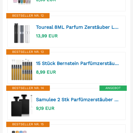
BESTSELLER NR. 12
Toureal 8ML Parfum Zerstäuber Leer (3 Stück) Mini Spruehflasche, Parfüm Behälter, Parfümzerstäuber Nachfüllbar (Schwarz, Tiefgrau, Silber)
13,99 EUR
BESTSELLER NR. 13
15 Stück Bernstein Parfümzerstäuber Leer Sprühflasche Glas Klein zum Befüllen, Mini Pump Taschen ParfumFlakon Nachfüllbar Parfümproben für Reise 3ml/5ml/10ml mit Pipetten Presskopf
8,99 EUR
BESTSELLER NR. 14
ANGEBOT
Samulee 2 Stk Parfümzerstäuber Glas Schwarz 100ml Nachfüllbar für Reise
9,19 EUR
BESTSELLER NR. 15