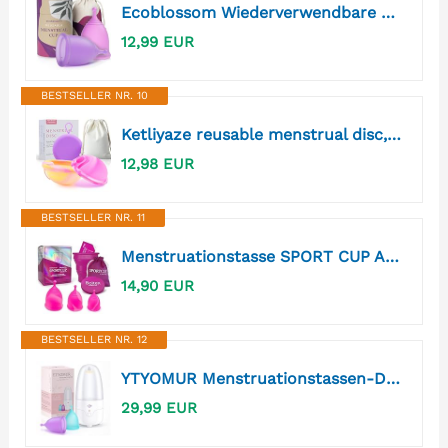
Ecoblossom Wiederverwendbare auslaufsichere Menstruationstassen – aus medizinischem Silikon, nachhaltig. 2er-Pack kleine Menstruationstassen, Fassungsvermögen 22 ml
12,99 EUR
BESTSELLER NR. 10
Ketliyaze reusable menstrual disc, flex soft silicone 2er-Pack (S+L)
12,98 EUR
BESTSELLER NR. 11
Menstruationstasse SPORT CUP ALL-IN-ONE SET von BOLTEX MEDICAL. Für AKTIVE FRAUEN. Enthält Sterilisator zur Reinigung, 3 Menstruationstassen SPORT CUP: Größen S, M, L und Aufbewahrungstasche
14,90 EUR
BESTSELLER NR. 12
YTYOMUR Menstruationstassen-Dampfsterilisator mit 2 wiederverwendbaren Menstruationstassen, Periodentassen-Reiniger-Waschset
29,99 EUR