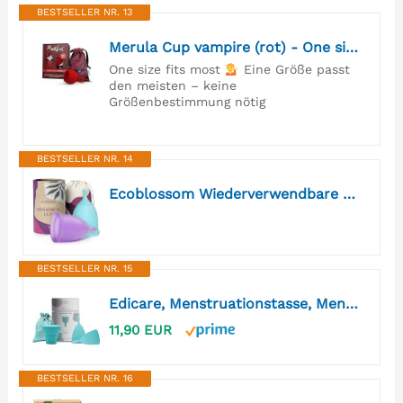
BESTSELLER NR. 13
Merula Cup vampire (rot) - One size Menstruationstasse aus medizinischem Silikon
One size fits most
Eine Größe passt
den meisten – keine
Größenbestimmung nötig
BESTSELLER NR. 14
Ecoblossom Wiederverwendbare auslaufsichere Menstruationstassen – aus medizinischem Silikon, nachhaltig. 2er-Pack große Menstruationstassen, Fassungsvermögen 30 ml
BESTSELLER NR. 15
Edicare, Menstruationstasse, Menstrual Cup, Enthält zwei Tassen, 1 Sterilisator und 1 Tragetasche, Medizinisches Silikon, Weich, 100% Sicher (Original Edition, L)
11,90 EUR
BESTSELLER NR. 16