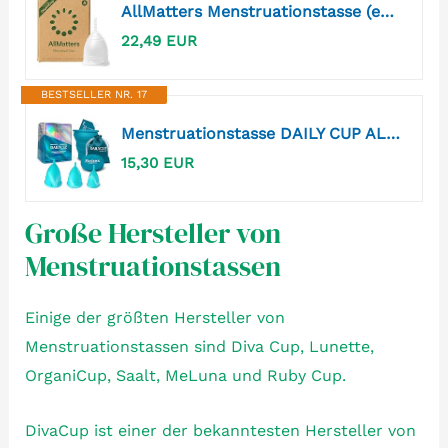
AllMatters Menstruationstasse (ehemals OrganiCup) - Größe A - für Alle, die Noch Nicht Vaginal Entbunden Haben - Weiches und Angenehmes Medizinisches Silikon
22,49 EUR
BESTSELLER NR. 17
Menstruationstasse DAILY CUP ALL-IN-ONE SET von BOLTEX MEDICAL. Für TÄGLICHEN KOMFORT. Enthält Sterilisator zur Reinigung, 3 Menstruationstassen DAILY CUP: Größen S, M und L und Aufbewahrungstasche
15,30 EUR
Große Hersteller von
Menstruationstassen
Einige der größten Hersteller von
Menstruationstassen sind Diva Cup, Lunette,
OrganiCup, Saalt, MeLuna und Ruby Cup.
DivaCup ist einer der bekanntesten Hersteller von