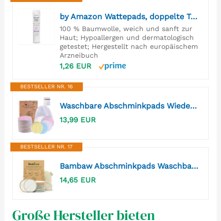
by Amazon Wattepads, doppelte Textur, 100% Baumwolle, 120 Pads
100 % Baumwolle, weich und sanft zur
Haut; Hypoallergen und dermatologisch
getestet; Hergestellt nach europäischem
Arzneibuch
1,26 EUR
BESTSELLER NR. 16
Waschbare Abschminkpads Wiederverwendbare Wattepads丨Abschminktücher aus Bambus（24 Stück+ 2 mit Wäschebeutel丨Makeup Entferner Pads - Superweich Umweltfreundlich, Wächst keine Bakterien
13,99 EUR
BESTSELLER NR. 17
Bambaw Abschminkpads Waschbar, 22 Wiederverwendbare Wattepads mit Wäschebeutel, Pads Abschminken Waschbar, Bambus Wattepads Wiederverwendbar, Reinigungspads Gesicht Waschbar, Kosmetikpads Waschbar
14,65 EUR
Große Hersteller bieten