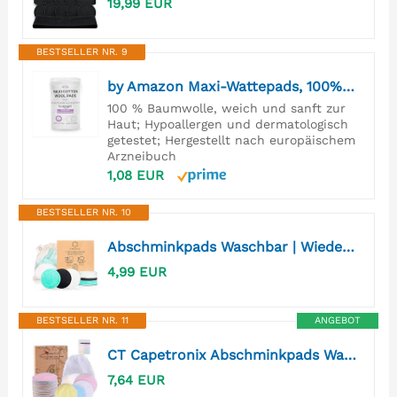
19,99 EUR
BESTSELLER NR. 9
by Amazon Maxi-Wattepads, 100% Baumwolle, 50 Stück
100 % Baumwolle, weich und sanft zur
Haut; Hypoallergen und dermatologisch
getestet; Hergestellt nach europäischem
Arzneibuch
1,08 EUR
BESTSELLER NR. 10
Abschminkpads Waschbar | Wiederverwendbare Wattepads | Abschminktücher Waschbar Bambus | Gesichtsreinigung für alle Hauttypen | Set aus 15 Wattepads Wiederverwendbar mit Wäschenetz
4,99 EUR
BESTSELLER NR. 11
ANGEBOT
CT Capetronix Abschminkpads Waschbar, 16 Stück+2*Wäschesack，Wiederverwendbare Wattepads aus Bambus und Baumwolle, Nachhaltig Weich & Schonend Abschminkpads für alle Hauttypen
7,64 EUR