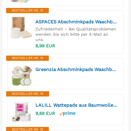
BESTSELLER NR. 12
ASPACES Abschminkpads Waschbar, 20 Stück Wiederverwendbare Wattepads aus Bambus und Baumwolle mit Wäschesack, Nachhaltig Weich & Schonend Abschminktücher Perfekt für Gesichtsreinigung
Zufriedenheit – Bei Qualitätsproblemen
wenden Sie sich bitte per E-Mail an
uns.
8,99 EUR
BESTSELLER NR. 13
Greenzla Abschminkpads Waschbar (20 Stück) mit waschbarem Wäschesack und runder Box zur Aufbewahrung | Natürlicher Bambus & Bio-Baumwolle | Wiederverwendbare Wattepads für alle Hauttypen - Zero Waste
BESTSELLER NR. 14
LALILL Wattepads aus Baumwolle 600 Stück - Fusselfreie Abschminkpads für Gesicht & Augen - Effektive Gesichtsreinigung - Cotton Pads Geeignet für Empfindliche Haut
9,89 EUR
BESTSELLER NR. 15