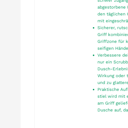
schwer zugäng
abgestorbene 
den täglichen 
mit eingeschr
Sicherer, ruts
Griff kombinie
Griffzone für
seifigen Hände
Verbessere de
nur ein Scrubb
Dusch-Erlebnis
Wirkung oder t
und zu glatter
Praktische Auf
stiel wird mit
am Griff gelie
Dusche auf, da