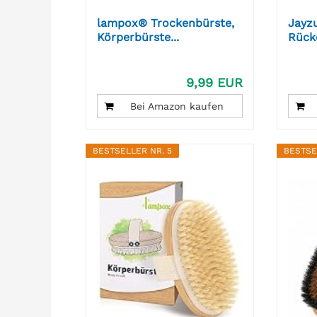
lampox® Trockenbürste,
Jayz
Körperbürste...
Rück
Trock
9,99 EUR
Bei Amazon kaufen
BESTSELLER NR. 5
BESTSE