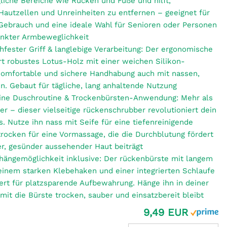
liche Bereiche wie Rücken und Füße und hilft,
Hautzellen und Unreinheiten zu entfernen – geeignet für
Gebrauch und eine ideale Wahl für Senioren oder Personen
änkter Armbeweglichkeit
chfester Griff & langlebige Verarbeitung: Der ergonomische
rt robustes Lotus-Holz mit einer weichen Silikon-
 komfortable und sichere Handhabung auch mit nassen,
n. Gebaut für tägliche, lang anhaltende Nutzung
ine Duschroutine & Trockenbürsten-Anwendung: Mehr als
er – dieser vielseitige rückenschrubber revolutioniert dein
. Nutze ihn nass mit Seife für eine tiefenreinigende
rocken für eine Vormassage, die die Durchblutung fördert
er, gesünder aussehender Haut beiträgt
hängemöglichkeit inklusive: Der rückenbürste mit langem
 einem starken Klebehaken und einer integrierten Schlaufe
fert für platzsparende Aufbewahrung. Hänge ihn in deiner
mit die Bürste trocken, sauber und einsatzbereit bleibt
9,49 EUR