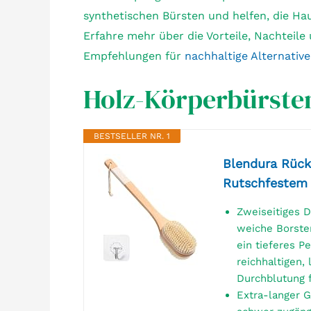
synthetischen Bürsten und helfen, die Ha
Erfahre mehr über die Vorteile, Nachteil
Empfehlungen für
nachhaltige Alternativ
Holz-Körperbürste
BESTSELLER NR. 1
Blendura Rück
Rutschfestem S
Zweiseitiges D
weiche Borsten
ein tieferes P
reichhaltigen,
Durchblutung 
Extra-langer G