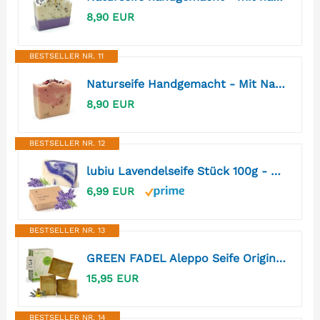
8,90 EUR
BESTSELLER NR. 11
Naturseife Handgemacht - Mit Natürlichen Ölen, Fetten und Zutaten, Vegan (Rosen-Tau Extra Pflegend mit Jojobaöl) - Sanfte Reinigung für Hände und Körper
8,90 EUR
BESTSELLER NR. 12
lubiu Lavendelseife Stück 100g - Naturseife Ohne Zusatzstoffe und Palmöl - Lavendel Seife Handgemacht - Gesichtsseife & Handseife Fest & Duschseife Damen und Männer - Natur Seife Stück - Soap Bar
6,99 EUR
BESTSELLER NR. 13
GREEN FADEL Aleppo Seife Original, 100% Olivenöl, 3x ca. 200g
15,95 EUR
BESTSELLER NR. 14