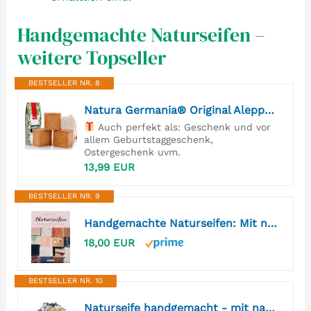
Handgemachte Naturseifen –
weitere Topseller
BESTSELLER NR. 8
Natura Germania® Original Aleppo Seife Set | 3x 200g | 90% Olivenöl & 10% Lorbeeröl | Naturseife für Körper & Haar | Handgemacht & Vegan | inkl. Sisal Seifensäckchen
Auch perfekt als: Geschenk und vor
allem Geburtstaggeschenk,
Ostergeschenk uvm.
13,99 EUR
BESTSELLER NR. 9
Handgemachte Naturseifen: Mit natürlichen Ölen, Düften und Farben - Naturseifen selber machen
18,00 EUR
BESTSELLER NR. 10
Naturseife handgemacht - mit natürlichen Ölen, Fetten und Zutaten, vegan ("Lavendel & Minze" mit ätherischen Ölen)