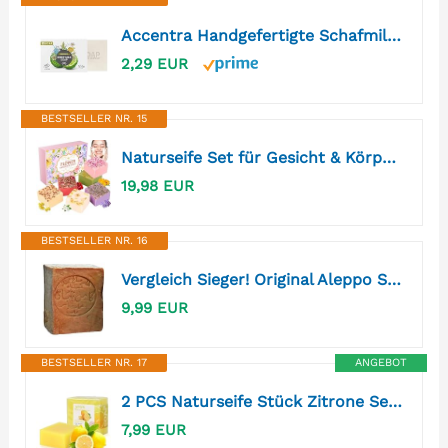
Accentra Handgefertigte Schafmilchseife MY SOAP Bergamotte, 100 g Seifenstück mit Bergamotteduft, handgemachte feste Seife, Geschenk für Frauen und Männer zu Geburtstag, Muttertag und Vatertag
2,29 EUR
BESTSELLER NR. 15
Naturseife Set für Gesicht & Körper, 6 Stück Handgemachte Seife mit Blumen, Duschseife Sanfte Reinigung, Hydrating & Pflege für Glatte Haut, Geschenk für Muttertag & Geburtstag für Frauen
19,98 EUR
BESTSELLER NR. 16
Vergleich Sieger! Original Aleppo Seife 50%/50% - Olivenöl 50% Lorbeeröl 50% fürs Haar Gesicht & Körper - 100% Naturprodukt Vegane – Alepposeife Olivenölseife Handarbeit (1x Seife)
9,99 EUR
BESTSELLER NR. 17
ANGEBOT
2 PCS Naturseife Stück Zitrone Seife Natürlich Biologisch 100g Feste Seifen Handgemacht für Haut Haare Körper Gesicht, Lemon Bar Soap für Baden Duschen Waschen
7,99 EUR