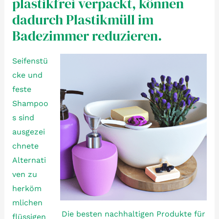
plastikfrei verpackt, können
dadurch Plastikmüll im
Badezimmer reduzieren.
Seifenstü
cke und
feste
Shampoo
s sind
ausgezei
chnete
Alternati
ven zu
herköm
mlichen
Die besten nachhaltigen Produkte für
flüssigen